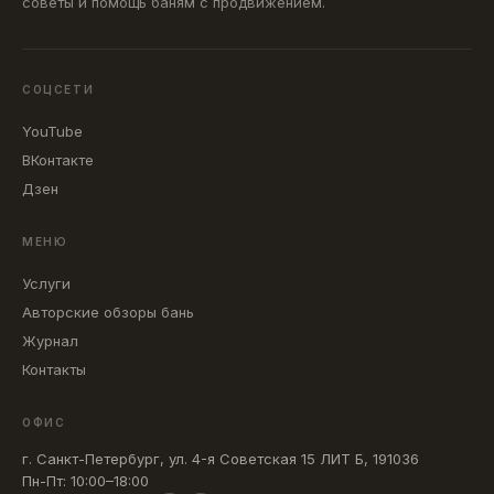
советы и помощь баням с продвижением.
ГОРОД
СОЦСЕТИ
ТИП БАНИ
YouTube
ВКонтакте
Дзен
ЦЕНА
МЕНЮ
Услуги
Сбросить
Авторские обзоры бань
Журнал
ОПЦИИ
Контакты
Ледяная купель
Тёплый чан
ОФИС
Обливное устройство
Бассейн
г. Санкт-Петербург, ул. 4-я Советская 15 ЛИТ Б, 191036
Пн-Пт: 10:00–18:00
Аромапарение