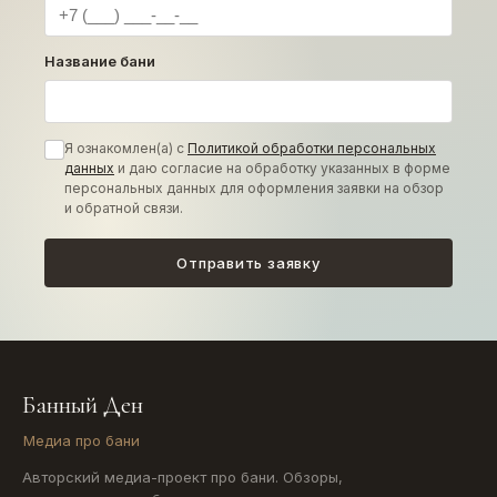
Название бани
Я ознакомлен(а) с
Политикой обработки персональных
данных
и даю согласие на обработку указанных в форме
персональных данных для оформления заявки на обзор
и обратной связи.
Отправить заявку
ОБЗОРЫ БАНЬ
Банный Ден
Карта
Медиа про бани
Показываем на карте обзоры бань из рубрики. По клику
Авторский медиа-проект про бани. Обзоры,
на метку можно открыть статью.