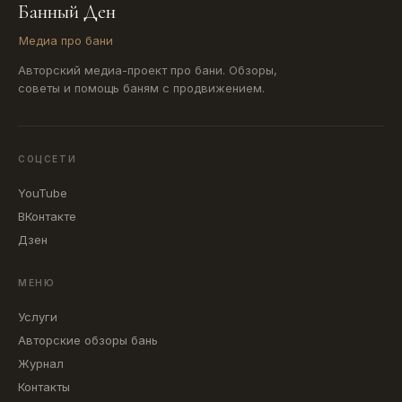
ОБЗОРЫ БАНЬ
Банный Ден
Карта
Медиа про бани
Показываем на карте обзоры бань из рубрики. По клику
Авторский медиа-проект про бани. Обзоры,
на метку можно открыть статью.
советы и помощь баням с продвижением.
ГОРОД
СОЦСЕТИ
ТИП БАНИ
YouTube
ВКонтакте
Дзен
ЦЕНА
МЕНЮ
Услуги
Сбросить
Авторские обзоры бань
Журнал
ОПЦИИ
Контакты
Ледяная купель