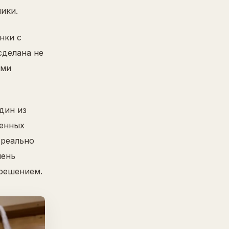
ики.
нки с
сделана не
ыми
дин из
менных
 реально
чень
решением.