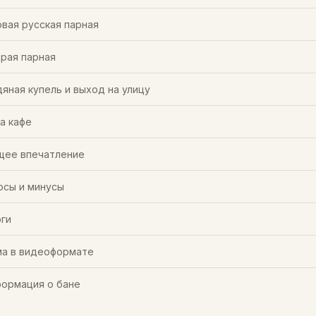
вая русская парная
рая парная
яная купель и выход на улицу
а кафе
щее впечатление
сы и минусы
ги
а в видеоформате
ормация о бане