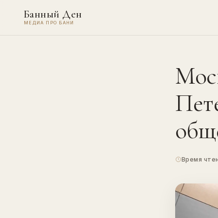
Банный Ден
МЕДИА ПРО БАНИ
Мос
Пет
общ
Время чтен