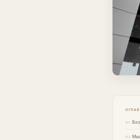
ОГЛА
Вхо
Мыл