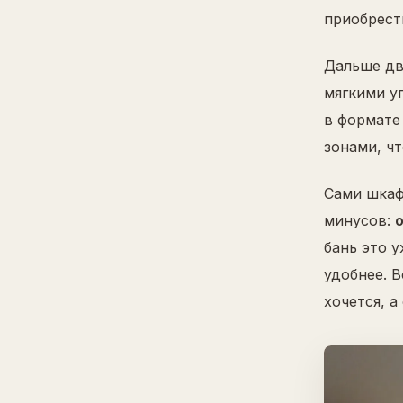
приобрест
Дальше дв
мягкими уг
в формате
зонами, чт
Сами шкафч
минусов:
бань это у
удобнее. 
хочется, 