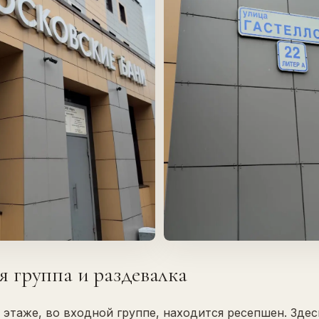
я группа и раздевалка
 этаже, во входной группе, находится ресепшен. Зде