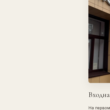
Входна
На первом