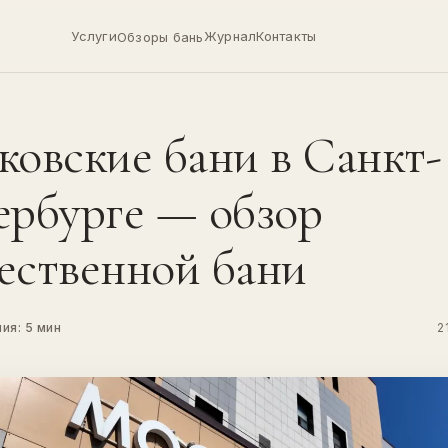
Услуги
Журнал
Контакты
Обзоры бань
ковские бани в Санкт-
ербурге — обзор
ественной бани
ия: 5 мин
2