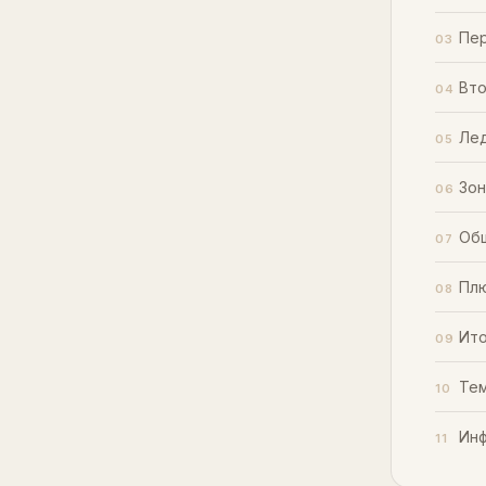
Пер
Вто
Лед
Зон
Об
Плю
Ито
Тем
Инф