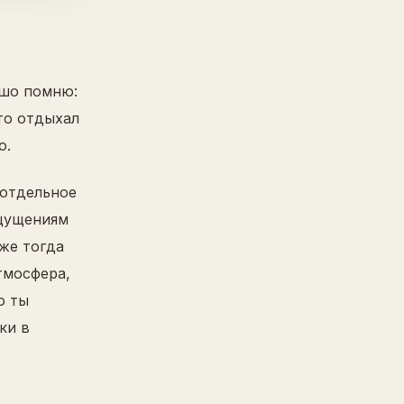
ошо помню:
то отдыхал
о.
 отдельное
ощущениям
же тогда
тмосфера,
о ты
ки в