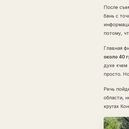
После съем
бань с точ
информаци
потому, чт
Главная фи
около 40 
духе «чем 
просто. Но
Речь пойд
области, 
кругах Ко