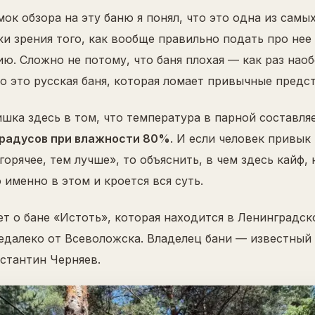
ок обзора на эту баню я понял, что это одна из самы
ки зрения того, как вообще правильно подать про нее
ю. Сложно не потому, что баня плохая — как раз наоб
о это русская баня, которая ломает привычные предс
шка здесь в том, что температура в парной составля
градусов при влажности 80%
. И если человек привык
горячее, тем лучше», то объяснить, в чем здесь кайф, 
 именно в этом и кроется вся суть.
ет о бане «Истоть», которая находится в Ленинградск
недалеко от Всеволожска. Владелец бани — известный
нстантин Черняев.