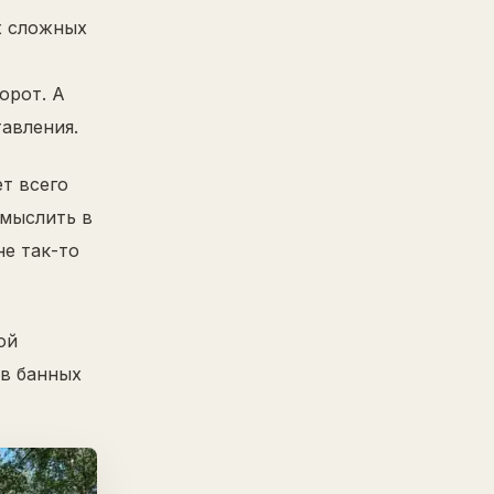
х сложных
орот. А
тавления.
ет всего
 мыслить в
не так-то
ой
 в банных