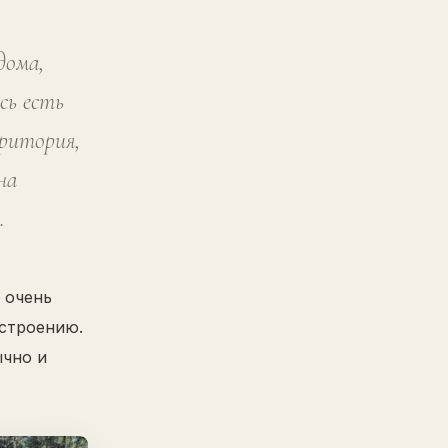
дома,
сь есть
рритория,
на
.
 очень
астроению.
ычно и