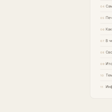
Сам
Печ
Как
В ч
Сво
Ито
Тем
Инф