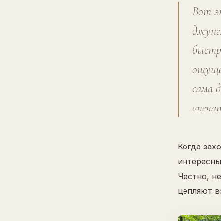
Вот э
джунг
быстро
ощуще
сама 
впеча
Когда зах
интересные
Честно, н
цепляют вз