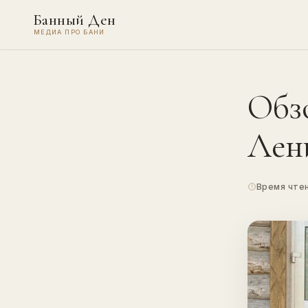
Банный Ден
МЕДИА ПРО БАНИ
Обз
Лен
Время чтен