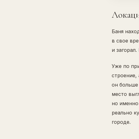
Локаци
Баня нахо
в свое вр
и загорал
Уже по при
строение,
он больше
место выг
но именно
реально ку
городе.