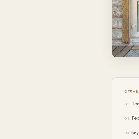
ОГЛА
Лок
Тер
Вну